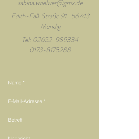
sabina.woelwer@gmx.de
Edith-Falk Straße 91 56743
Mendig
Tel:
02652-989334
0173-8175288